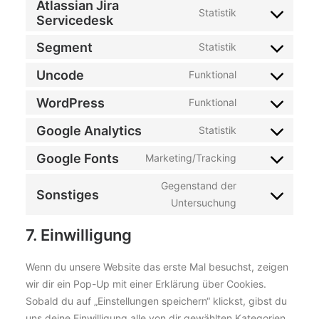
Atlassian Jira
Statistik
Consent
Servicedesk
to
Segment
Statistik
Consent
service
to
Uncode
atlassian-
Funktional
Consent
service
jira-
to
WordPress
Funktional
segment
Consent
servicedesk
service
to
Google Analytics
Statistik
uncode
Consent
service
to
Google Fonts
Marketing/Tracking
wordpress
Consent
service
to
Gegenstand der
google-
Sonstiges
Consent
service
Untersuchung
analytics
to
google-
7. Einwilligung
service
fonts
sonstiges
Wenn du unsere Website das erste Mal besuchst, zeigen
wir dir ein Pop-Up mit einer Erklärung über Cookies.
Sobald du auf „Einstellungen speichern“ klickst, gibst du
uns deine Einwilligung alle von dir gewählten Kategorien